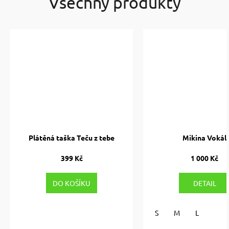
Všechny produkty
Plátěná taška Teču z tebe
Mikina Vokál
399 Kč
1 000 Kč
DO KOŠÍKU
DETAIL
S
M
L