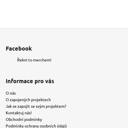
Z
á
p
Facebook
a
t
Řekni to merchem!
í
Informace pro vás
O nás
O zapojených projektech
Jak se zapojit se svým projektem?
Kontaktuj nás!
Obchodní podmínky
Podmínky ochrany osobních údajů