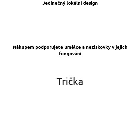
č
Jedinečný lokální design
u
j
e
m
e
Nákupem podporujete umělce a neziskovky v jejich
PLÁTĚNÁ
fungování
TAŠKA
TEČU
Z
TEBE
Trička
399
Kč