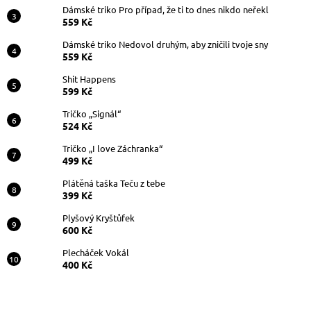
Dámské triko Pro případ, že ti to dnes nikdo neřekl
559 Kč
Dámské triko Nedovol druhým, aby zničili tvoje sny
559 Kč
Shit Happens
599 Kč
Tričko „Signál“
524 Kč
Tričko „I love Záchranka“
499 Kč
Plátěná taška Teču z tebe
399 Kč
Plyšový Kryštůfek
600 Kč
Plecháček Vokál
400 Kč