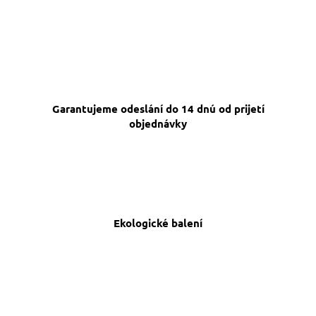
a
j
í
t
?
Garantujeme odeslání do 14 dnú od prijetí
objednávky
HLEDAT
D
Ekologické balení
o
p
o
r
u