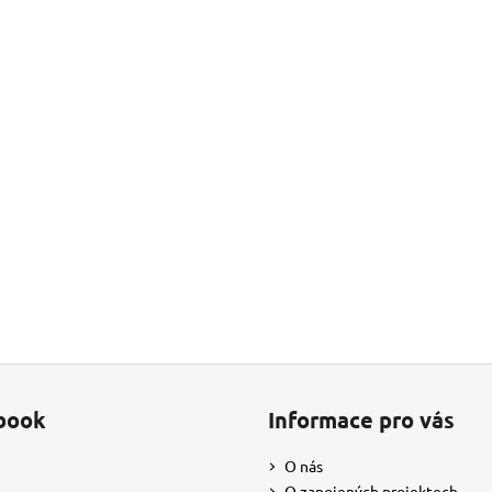
Buďte první, kdo napíše příspěvek
PŘIDAT KOMENTÁŘ
book
Informace pro vás
O nás
O zapojených projektech