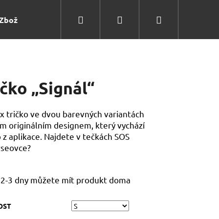
Hledat
Přihlášení
Nákupní
Zboží
košík
ičko „Signál“
x tričko ve dvou barevných variantách
ím originálním designem, který vychází
 z aplikace. Najdete v tečkách SOS
Následující
rseovce?
 2-3 dny můžete mít produkt doma
OST