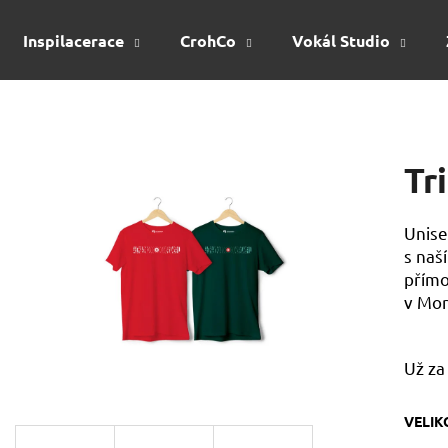
Inspilacerace
CrohCo
Vokál Studio
Co potřebujete najít?
Tr
HLEDAT
Unise
s naš
Doporučujeme
přímo
v Mo
Už za
VELIK