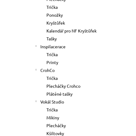
TRIKO VOKÁL
l
Trička
500 Kč
Ponožky
Kryštůfek
Kalendář pro NF Kryštůfek
Tašky
Inspilacerace
Trička
Printy
CrohCo
Trička
Plecháčky Crohco
Plátěné tašky
Vokál Studio
Trička
Mikiny
Plecháčky
Kšiltovky