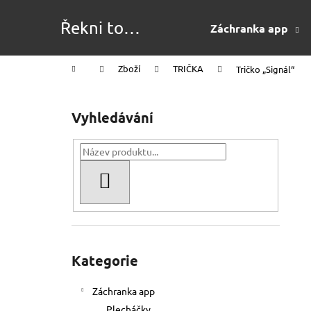
K
Přejít
na
o
Řekni to
Záchranka app
obsah
Zpět
Zpět
š
merchem!
do
do
í
Domů
Zboží
TRIČKA
Tričko „Signál“
k
obchodu
obchodu
P
o
Vyhledávání
s
t
r
a
HLEDAT
n
n
í
Přeskočit
p
kategorie
Kategorie
a
n
Záchranka app
e
Plecháčky