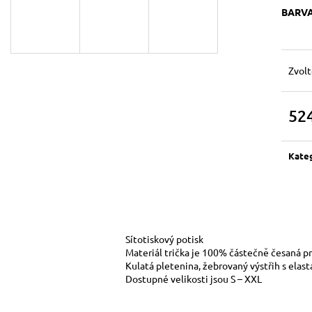
SHIT HAPPENS
DÁMSKÉ TRIKO P
BARV
DNES NIKDO NE
599 Kč
559 Kč
Zvolt
52
Měrn
cena:
Kate
Sítotiskový potisk
Materiál trička je 100% částečně česaná p
Kulatá pletenina, žebrovaný výstřih s elas
Dostupné velikosti jsou S – XXL