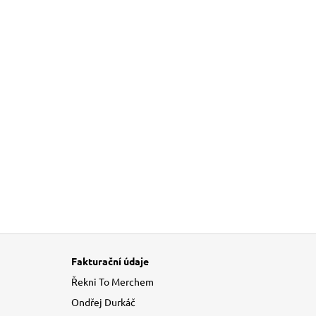
 k této položce.
Fakturační údaje
Řekni To Merchem
Ondřej Durkáč