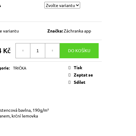
RO PŘÍPAD, ŽE TI TO
A
ŘEKL
e variantu
Značka:
Záchranka app
4 Kč
DO KOŠÍKU
á
Tisk
gorie
:
TRIČKA
Zeptat se
Sdílet
rstencová bavlna,
190g/m²
tanem, krční lemovka