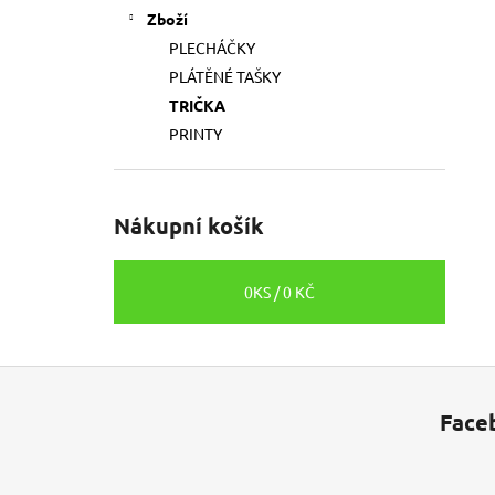
Zboží
PLECHÁČKY
PLÁTĚNÉ TAŠKY
TRIČKA
PRINTY
Nákupní košík
0
KS /
0 KČ
Z
á
Face
p
a
t