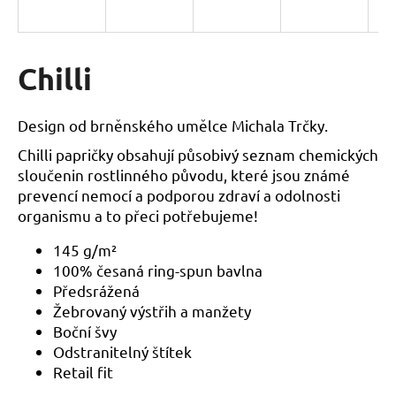
a
j
í
Chilli
t
?
Design od brněnského umělce Michala Trčky.
Chilli papričky obsahují působivý seznam chemických
sloučenin rostlinného původu, které jsou známé
prevencí nemocí a podporou zdraví a odolnosti
HLEDAT
organismu a to přeci potřebujeme!
145 g/m²
100% česaná ring-spun bavlna
D
Předsrážená
o
Žebrovaný výstřih a manžety
p
Boční švy
o
Odstranitelný štítek
r
Retail fit
u