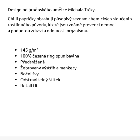
Design od brněnského umělce Michala Trčky.
Chilli papričky obsahují působivý seznam chemických sloučenin
rostlinného původu, které jsou známé prevencí nemocí
a podporou zdraví a odolnosti organismu.
145 g/m²
100% česaná ring-spun bavlna
Předsrážená
Žebrovaný výstřih a manžety
Boční švy
Odstranitelný štítek
Retail fit
Buďte první, kdo napíše příspěvek k této položce.
PŘIDAT KOMENTÁŘ
Z