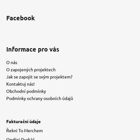
á
p
Facebook
a
t
í
Informace pro vás
O nás
O zapojených projektech
Jak se zapojit se svým projektem?
Kontaktuj nás!
Obchodní podmínky
Podmínky ochrany osobních údajů
Fakturační údaje
Řekni To Merchem
Ondřej Durkáč