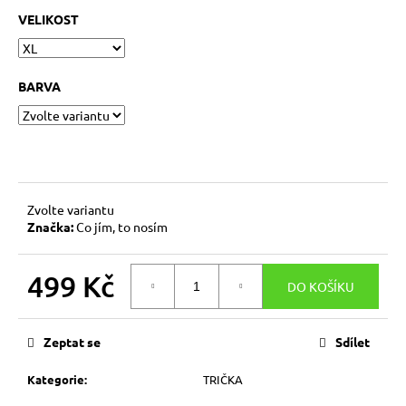
č
VELIKOST
u
j
e
m
BARVA
e
DÁMSKÉ
TRIKO
PRO
PŘÍPAD,
Zvolte variantu
ŽE
Značka:
Co jím, to nosím
TI
TO
DNES
499 Kč
NIKDO
DO KOŠÍKU
NEŘEKL
Měrná
559
cena:
Kč
Zeptat se
Sdílet
Kategorie
:
TRIČKA