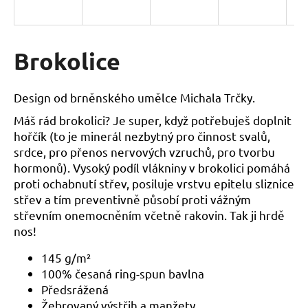
a
j
í
Brokolice
t
?
Design od brněnského umělce Michala Trčky.
Máš rád brokolici?
Je super, když potřebuješ doplnit
hořčík (to je minerál nezbytný pro činnost svalů,
srdce, pro přenos nervových vzruchů, pro tvorbu
HLEDAT
hormonů). Vysoký podíl vlákniny v brokolici pomáhá
proti ochabnutí střev, posiluje vrstvu epitelu sliznice
střev a tím preventivně působí proti vážným
střevním onemocněním včetně rakovin. Tak ji hrdě
D
nos!
o
p
145 g/m²
o
100% česaná ring-spun bavlna
r
Předsrážená
u
Žebrovaný výstřih a manžety