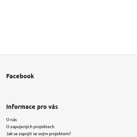
Buďte první, kdo napíše příspěvek k této položce.
PŘIDAT KOMENTÁŘ
Z
á
p
Facebook
a
t
í
Informace pro vás
O nás
O zapojených projektech
Jak se zapojit se svým projektem?