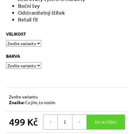
č
Boční švy
u
Odstranitelný štítek
j
Retail fit
e
m
e
VELIKOST
PLYŠOVÝ
KRYŠTŮFEK
BARVA
600
Kč
Zvolte variantu
Značka:
Co jím, to nosím
499 Kč
DO KOŠÍKU
Měrná