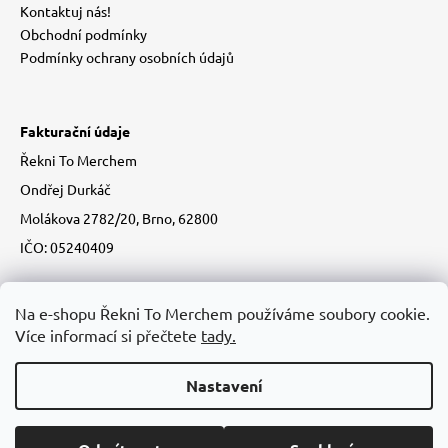
Kontaktuj nás!
Obchodní podmínky
Podmínky ochrany osobních údajů
Fakturační údaje
Řekni To Merchem
Ondřej Durkáč
Molákova 2782/20, Brno, 62800
IČO: 05240409
Na e-shopu Řekni To Merchem používáme soubory cookie.
Více informací si přečtete
tady.
Nastavení
Vytvořil Shoptet
Copyright 2026
Řekni to merchem!
. Všechna práva vyhrazena.