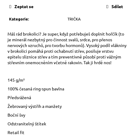
cena:
Zeptat se
Sdílet
Kategorie
:
TRIČKA
Máš rád brokolici?
Je super, když potřebuješ doplnit hořčík (to
je minerál nezbytný pro činnost svalů, srdce, pro přenos
nervových vzruchů, pro tvorbu hormonů). Vysoký podíl vlákniny
v brokolici pomáhá proti ochabnutí střev, posiluje vrstvu
epitelu sliznice střev a tím preventivně působí proti vážným
střevním onemocněním včetně rakovin. Tak ji hrdě nos!
145 g/m²
100% česaná ring-spun bavlna
Předsrážená
Žebrovaný výstřih a manžety
Boční švy
Odstranitelný štítek
Retail fit