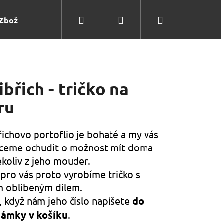
Hledat
Přihlášení
Nákupní
Zboží
košík
ibřich - tričko na
ru
řichovo portoflio je bohaté a my vás
Následující
ceme ochudit o možnost mít doma
ékoliv z jeho mouder.
 pro vás proto vyrobíme tričko s
m oblíbeným dílem.
í, když nám jeho číslo napíšete
do
ámky v košíku
.