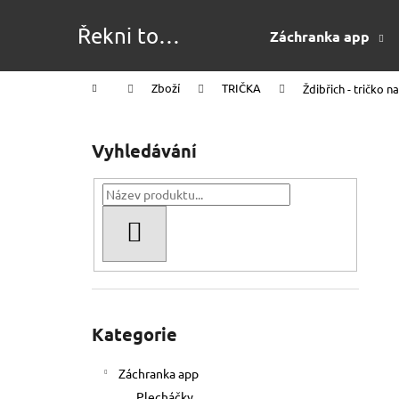
K
Přejít
na
o
Řekni to
Záchranka app
obsah
Zpět
Zpět
š
merchem!
do
do
í
Domů
Zboží
TRIČKA
Ždibřich - tričko n
k
obchodu
obchodu
P
o
Vyhledávání
s
t
r
a
HLEDAT
n
n
í
Přeskočit
p
kategorie
Kategorie
a
n
Záchranka app
e
Plecháčky