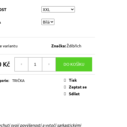
RO PŘÍPAD, ŽE TI TO
ŘEKL
OST
A
e variantu
Značka:
Ždibřich
0 Kč
DO KOŠÍKU
á
Tisk
gorie
:
TRIČKA
Zeptat se
Sdílet
echutí svojí povýšeností a vytočí sarkastickými