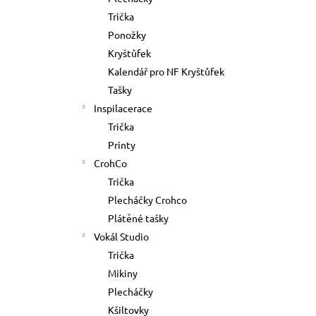
TRIKO VOKÁL
l
Trička
500 Kč
Ponožky
Kryštůfek
Kalendář pro NF Kryštůfek
Tašky
Inspilacerace
Trička
Printy
CrohCo
Trička
Plecháčky Crohco
Plátěné tašky
Vokál Studio
Trička
Mikiny
Plecháčky
Kšiltovky