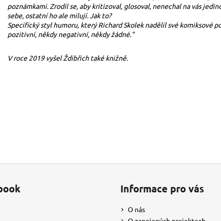
poznámkami. Zrodil se, aby kritizoval, glosoval, nenechal na vás jedin
sebe, ostatní ho ale milují. Jak to?
Specifický styl humoru, který Richard Skolek nadělil své komiksové 
pozitivní, někdy negativní, někdy žádné."
V roce 2019 vyšel Ždibřich také
knižně
.
Buďte první, kdo napíše příspěvek
PŘIDAT KOMENTÁŘ
book
Informace pro vás
O nás
O zapojených projektech