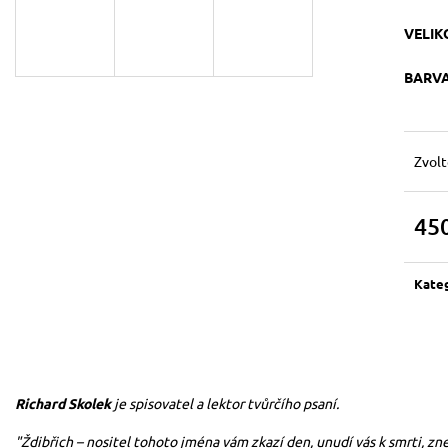
SHIT HAPPENS
DÁMSKÉ TRIKO P
DNES NIKDO NE
599 Kč
VELIK
559 Kč
BARV
Zvolt
45
Měrn
cena:
Kate
Richard Skolek
je spisovatel a lektor tvůrčího psaní.
"Ždibřich – nositel tohoto jména vám zkazí den, unudí vás k smrti, zn