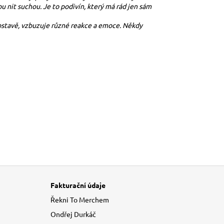
ou nit suchou. Je to podivín, který má rád jen sám
postavě, vzbuzuje různé reakce a emoce. Někdy
 k této položce.
Fakturační údaje
Řekni To Merchem
Ondřej Durkáč