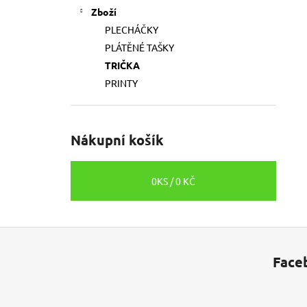
Zboží
PLECHÁČKY
PLÁTĚNÉ TAŠKY
TRIČKA
PRINTY
Nákupní košík
0
KS /
0 KČ
Z
á
Face
p
a
t