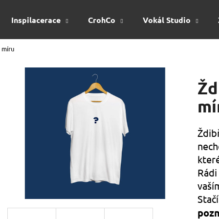
Inspilacerace
CrohCo
Vokál Studio
a míru
Co potřebujete najít?
Žd
HLEDAT
mí
Ždib
Doporučujeme
nech
kter
Rádi
vaší
Stač
pozn