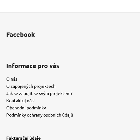
Z
á
p
Facebook
a
t
í
Informace pro vás
O nás
O zapojených projektech
Jak se zapojit se svým projektem?
Kontaktuj nás!
Obchodní podmínky
Podmínky ochrany osobních údajů
Fakturační údaje