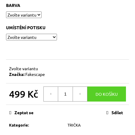
č
BARVA
u
j
e
m
UMÍSTĚNÍ POTISKU
e
TRIKO
VOKÁL
500
Zvolte variantu
Kč
Značka:
Fakescape
499 Kč
DO KOŠÍKU
Měrná
cena:
Zeptat se
Sdílet
Kategorie
:
TRIČKA