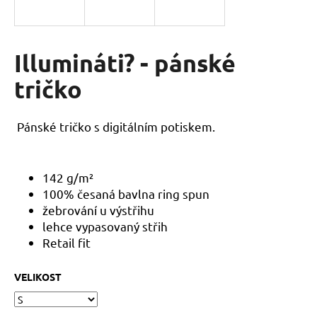
a
j
í
Illumináti? - pánské
t
tričko
?
Pánské t
ričko s digitálním potiskem.
HLEDAT
142 g/m²
100% česaná bavlna ring spun
žebrování u výstřihu
D
lehce vypasovaný střih
o
Retail fit
p
o
VELIKOST
r
u