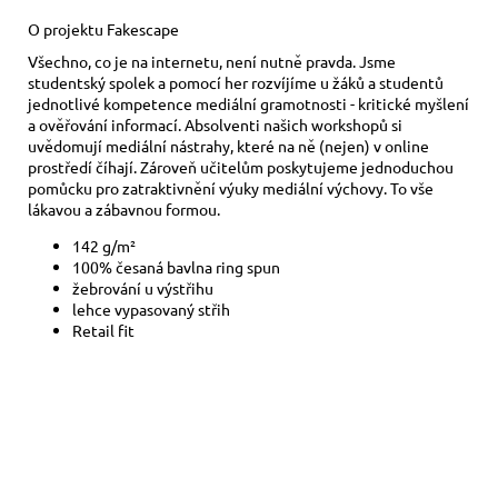
O projektu Fakescape
Všechno, co je na internetu, není nutně pravda. Jsme
studentský spolek a pomocí her rozvíjíme u žáků a studentů
jednotlivé kompetence mediální gramotnosti - kritické myšlení
a ověřování informací. Absolventi našich workshopů si
uvědomují mediální nástrahy, které na ně (nejen) v online
prostředí číhají. Zároveň učitelům poskytujeme jednoduchou
pomůcku pro zatraktivnění výuky mediální výchovy. To vše
lákavou a zábavnou formou.
142 g/m²
100% česaná bavlna ring spun
žebrování u výstřihu
lehce vypasovaný střih
Retail fit
Buďte první, kdo napíše příspěvek k této položce.
PŘIDAT KOMENTÁŘ