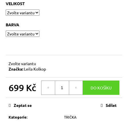
č
VELIKOST
u
j
e
BARVA
m
e
TRIČKO
„SIGNÁL“
524
Zvolte variantu
Kč
Značka:
Leila Kolkop
699 Kč
DO KOŠÍKU
Měrná
cena:
Zeptat se
Sdílet
Kategorie
:
TRIČKA