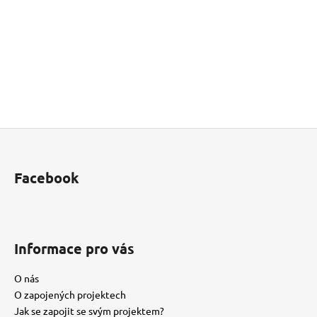
Buďte první, kdo napíše příspěvek k této položce.
PŘIDAT KOMENTÁŘ
Z
á
p
Facebook
a
t
í
Informace pro vás
O nás
O zapojených projektech
Jak se zapojit se svým projektem?