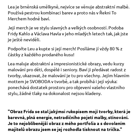
Lea je brněnská umělkyně, nejvíce se věnuje abstraktní malbě.
Používá pestrou kombinaci barev a proto nás v Řekni To
Merchem hodně baví.
Její merch je ve stylu slavných a velkých osobností. Podoba
Fridy Kahlo a Václava Havla v jeho mladých letech tak, jak jste
je ještě neviděli.
Podpořte Leu a kupte si její merch! Posíláme jí vždy 80 % z
částky z každého prodaného kusu!
Lea maluje abstraktní a impresionistické obrazy, vedu kurzy
malování pro děti, dospělé i seniory. Baví ji předávat radost z
tvorby, ukazovat, že malování je tu pro všechny. Jejím hlavním
mottem je SVOBODA v tvorbě, a tak probíhá i její výuka:
ponechává dostatek prostoru pro objevení vašeho vlastního
stylu, žádné tlaky na dokonalost nejsou kladeny.
"Obraz Frida se stal jakýmsi rukopisem mojí tvorby, která je
barevná, plná energie, netradičního pojetí malby, stínování.
Je to nejoblíbenější obraz z mého portfolia a s dovolením
majitelů obrazu jsem se jej rozhodla tisknout na trička."