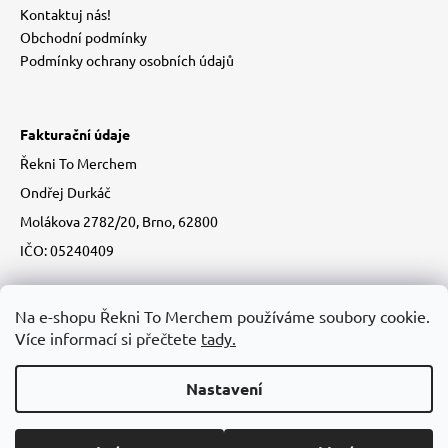
Kontaktuj nás!
Obchodní podmínky
Podmínky ochrany osobních údajů
Fakturační údaje
Řekni To Merchem
Ondřej Durkáč
Molákova 2782/20, Brno, 62800
IČO: 05240409
Na e-shopu Řekni To Merchem používáme soubory cookie.
Více informací si přečtete
tady.
Nastavení
Vytvořil Shoptet
Copyright 2026
Řekni to merchem!
. Všechna práva vyhrazena.