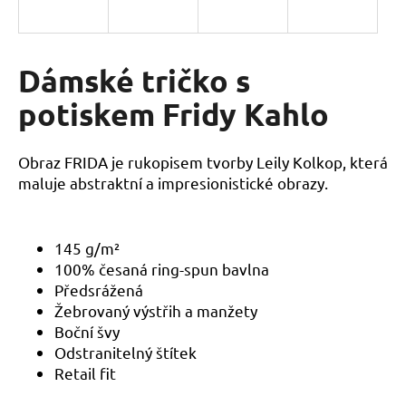
a
j
í
Dámské tričko s
t
potiskem Fridy Kahlo
?
Obraz FRIDA je rukopisem tvorby Leily Kolkop, která
maluje abstraktní a impresionistické obrazy.
HLEDAT
145 g/m²
100% česaná ring-spun bavlna
D
Předsrážená
o
Žebrovaný výstřih a manžety
p
Boční švy
o
Odstranitelný štítek
r
Retail fit
u